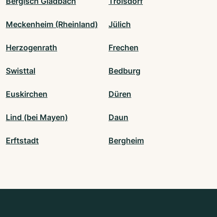
Bergisch Gladbach
Troisdorf
Meckenheim (Rheinland)
Jülich
Herzogenrath
Frechen
Swisttal
Bedburg
Euskirchen
Düren
Lind (bei Mayen)
Daun
Erftstadt
Bergheim