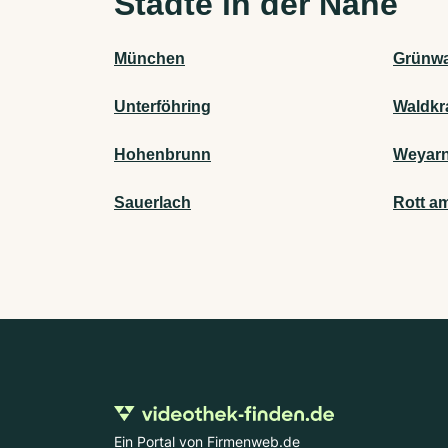
Städte in der Nähe
München
Grünwa
Unterföhring
Waldkr
Hohenbrunn
Weyar
Sauerlach
Rott a
Ein Portal von Firmenweb.de