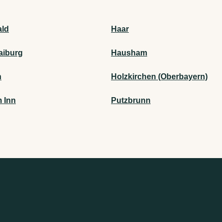
ld
Haar
aiburg
Hausham
n
Holzkirchen (Oberbayern)
m Inn
Putzbrunn