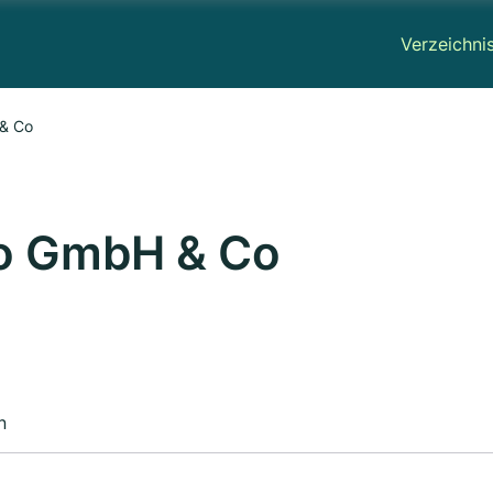
Verzeichni
 & Co
deo GmbH & Co
n