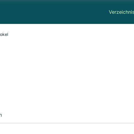
Verzeichni
okel
n