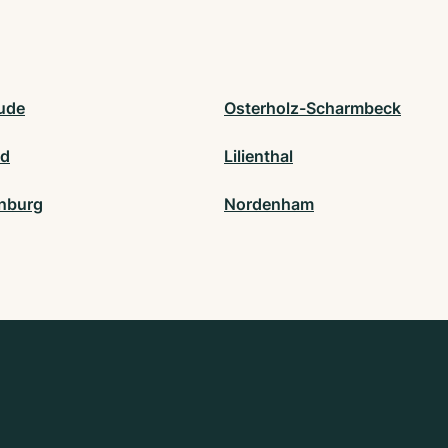
hude
Osterholz-Scharmbeck
ld
Lilienthal
nburg
Nordenham