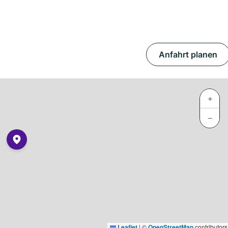
Anfahrt planen
+
−
Leaflet
|
©
OpenStreetMap
contributors